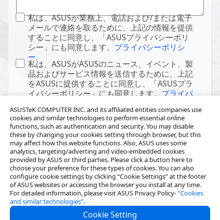
私は、ASUSが業務上、電話および/または電子
メールで連絡を取るために、上記の情報を提供
することに同意し、「ASUSプライバシーポリ
シー」にも同意します。
プライバシーポリシ
ー
.
私は、ASUSがASUSのニュース、イベント、製
品およびサービス情報を送信するために、上記
をASUSに提供することに同意し、「ASUSプラ
イバシーポリシー」にも同意します。
プライバ
シーポリシー
.
ASUSTeK COMPUTER INC. and its affiliated entities companies use
cookies and similar technologies to perform essential online
functions, such as authentication and security. You may disable
these by changing your cookies setting through browser, but this
may affect how this website functions. Also, ASUS uses some
analytics, targeting/adverting and video-embedded cookies
provided by ASUS or third parties. Please click a button here to
choose your preference for these types of cookies. You can also
configure cookie settings by clicking “Cookie Settings” at the footer
of ASUS websites or accessing the browser you install at any time.
For detailed information, please visit ASUS Privacy Policy-
“Cookies
and similar technologies”
.
Cookie Setting