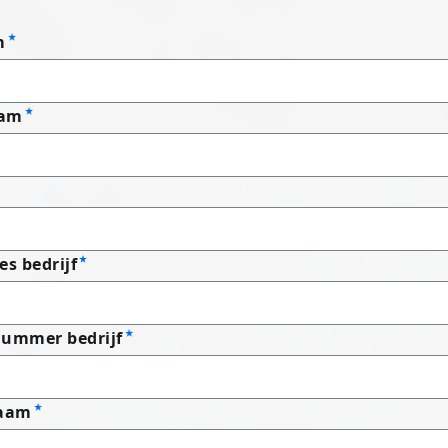
m
aam
es bedrijf
nummer bedrijf
naam