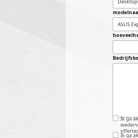
modelna
hoeveelh
Bedrijfsb
Ik ga 
wederv
offertes
Ik ga 