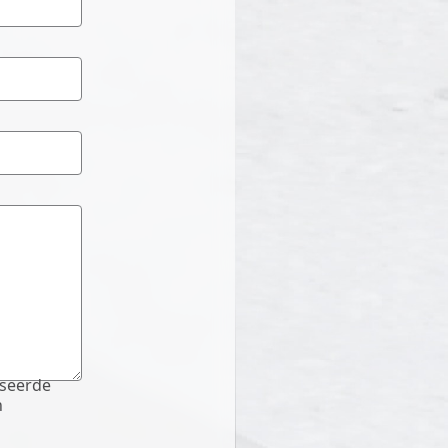
iseerde
n