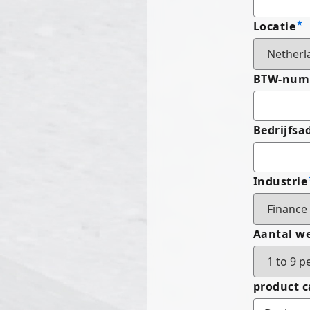
Locatie
BTW-numm
Bedrijfsa
Industrie
Aantal w
product c