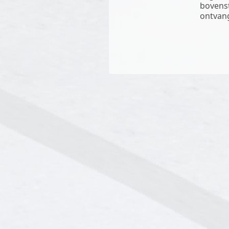
bovenst
ontvan