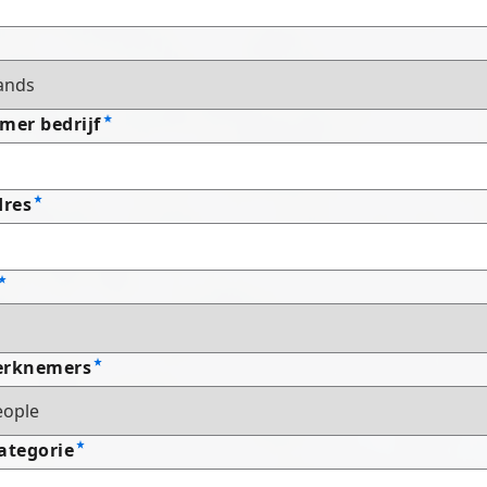
er bedrijf
dres
erknemers
ategorie