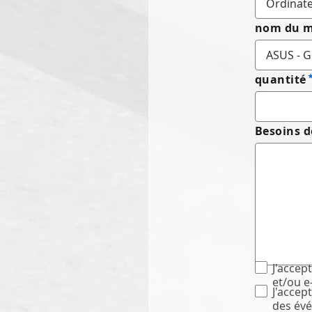
nom du m
quantité
Besoins d
J'accep
et/ou e
J'accep
des évé