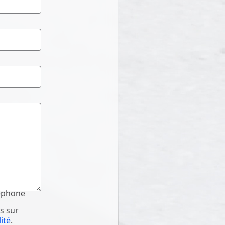
léphone
s sur
ité
.