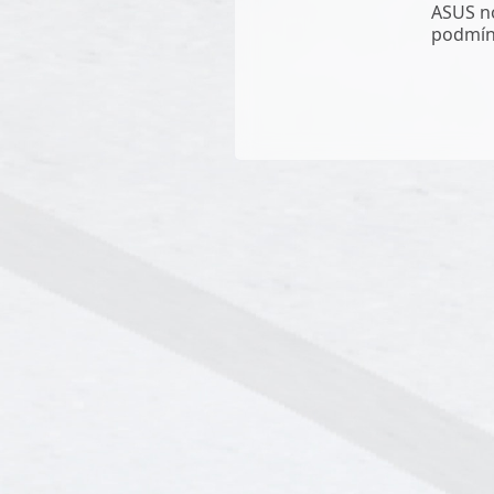
ASUS no
podmí