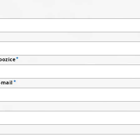
pozice
-mail