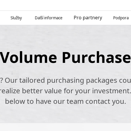
Pro partnery
Služby
Další informace
Podpora
Volume Purchas
k? Our tailored purchasing packages cou
alize better value for your investment.
below to have our team contact you.