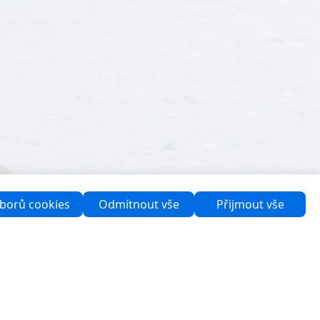
borů cookies
Odmítnout vše
Přijmout vše
Podpora
Kontaktujte nás