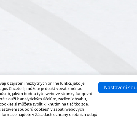
í k zajištění nezbytných online funkcí, jako je
Nastavení sou
gie. Chcete-li, můžete je deaktivovat změnou
 způsob, jakým budou tyto webové stránky fungovat.
ré slouží k analytickým účelům, zacílení obsahu,
okies si můžete zvolit kliknutím na tlačítko zde.
„Nastavení souborů cookies“ v zápatí webových
informace najdete v Zásadách ochrany osobních údajů
Řešení
Další informace