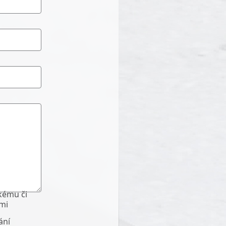
kému či
mi
ání