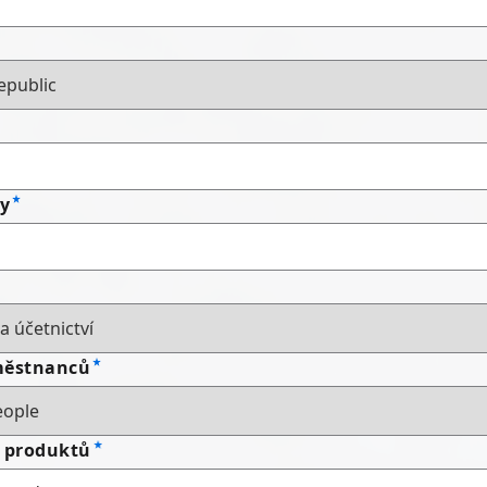
my
městnanců
e produktů