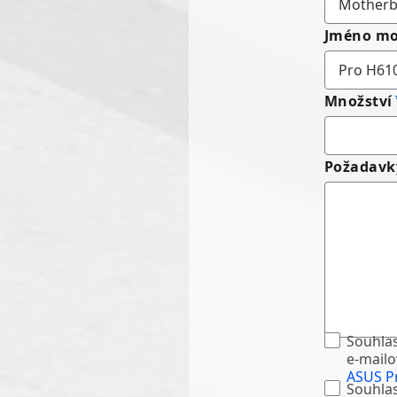
Jméno mo
Množství
Požadavk
Souhlas
e-mail
ASUS Pr
Souhlas