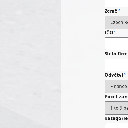
Země
IČO
Sídlo fir
Odvětví
Počet za
kategori