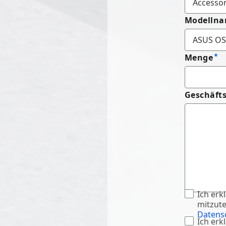
Modelln
Menge
Geschäft
Ich erk
mitzute
Datensc
Ich erk