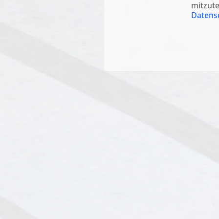
mitzute
Datensc