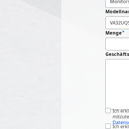
Modelln
Menge
Geschäft
Ich erk
mitzute
Datensc
Ich erk