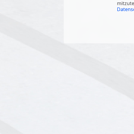
mitzute
Datensc