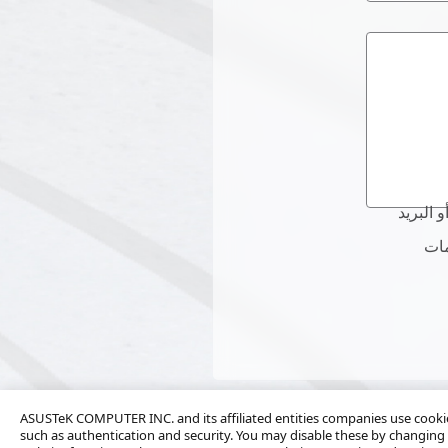
 الواردة أعلاه إلى
اه إلى
ASUSTeK COMPUTER INC. and its affiliated entities companies use cookies
such as authentication and security. You may disable these by changing 