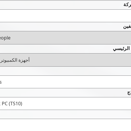
ركة
فين
 الرئيسي
ج