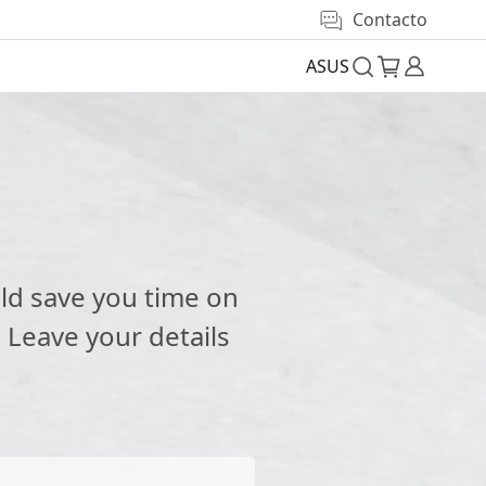
Contacto
ASUS
e
ld save you time on
 Leave your details