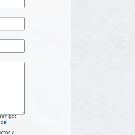
onmigo:
 de
uctos e