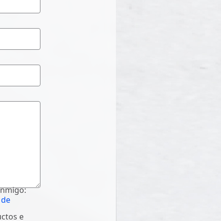
onmigo:
 de
uctos e