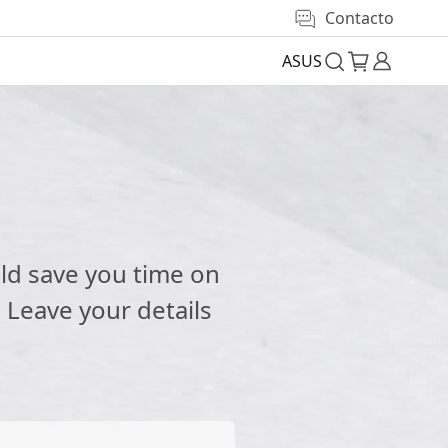
Contacto
ASUS
e
ld save you time on
 Leave your details