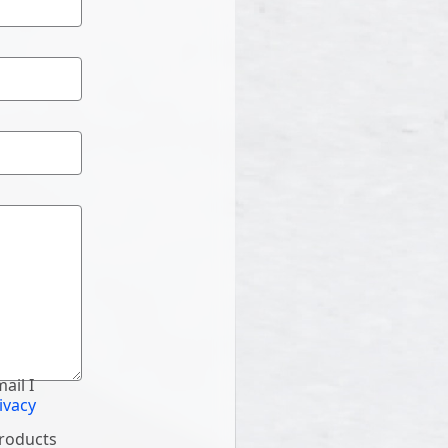
ail I
ivacy
products