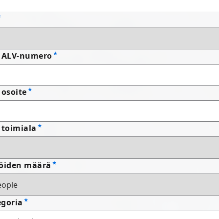
n ALV-numero
 osoite
 toimiala
jöiden määrä
egoria