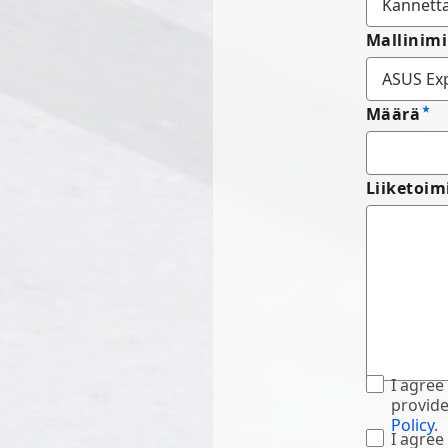
Mallinimi
Määrä
Liiketoim
I agree
provide
Policy
.
I agree