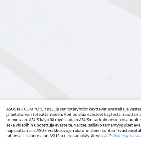
ASUSTeK COMPUTER INC. ja sen tytäryhtiöt käyttävät evästeitä ja vastaa
ja tietoturvan toteuttamiseen. Voit poistaa evästeet käytöstä muuttama
toimintaan. ASUS käyttää myös joitain ASUS:n tai kolmansien osapuolte
sekä videoihin upotettuja evästeitä. Valitse, salliako tämäntyyppiset ev
napsauttamalla ASUS-verkkosivujen alatunnisteen kohtaa "Evästeasetukse
tahansa. Lisätietoja on ASUS:n tietosuojakäytännössä
”Evästeet ja vasta