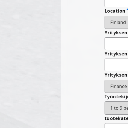
Location
Yritykse
Yrityksen
Yrityksen
Työnteki
tuotekat