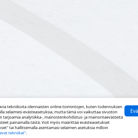
via tekniikoita olennaisten online-toimintojen, kuten todennuksen
Evä
lla selaimesi evästeasetuksia, mutta tämä voi vaikuttaa sivuston
n tarjoamia analytiikka-, mainostenkohdistus- ja mainontaevästeitä
ästeet painamalla tästä. Voit myös määrittää evästeasetukset
t" tai hallitsemalla asentamasi selaimen asetuksia milloin
avat tekniikat”
.