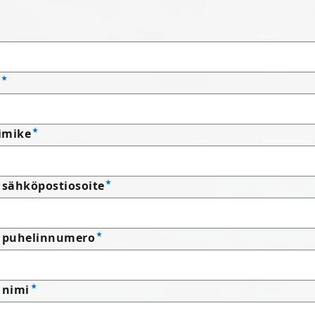
imike
 sähköpostiosoite
n puhelinnumero
 nimi