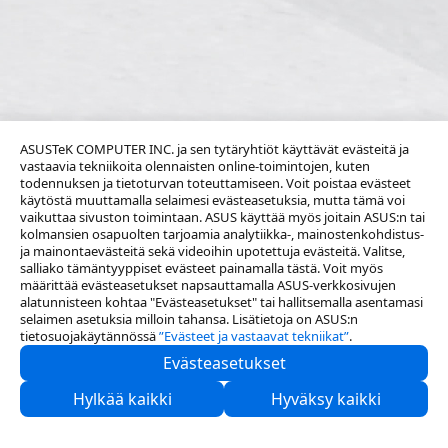
ASUSTeK COMPUTER INC. ja sen tytäryhtiöt käyttävät evästeitä ja
vastaavia tekniikoita olennaisten online-toimintojen, kuten
todennuksen ja tietoturvan toteuttamiseen. Voit poistaa evästeet
käytöstä muuttamalla selaimesi evästeasetuksia, mutta tämä voi
vaikuttaa sivuston toimintaan. ASUS käyttää myös joitain ASUS:n tai
kolmansien osapuolten tarjoamia analytiikka-, mainostenkohdistus-
ja mainontaevästeitä sekä videoihin upotettuja evästeitä. Valitse,
salliako tämäntyyppiset evästeet painamalla tästä. Voit myös
määrittää evästeasetukset napsauttamalla ASUS-verkkosivujen
alatunnisteen kohtaa "Evästeasetukset" tai hallitsemalla asentamasi
selaimen asetuksia milloin tahansa. Lisätietoja on ASUS:n
tietosuojakäytännössä
”Evästeet ja vastaavat tekniikat”
.
Evästeasetukset
Tietoa meistä
Hylkää kaikki
Hyväksy kaikki
Tuki