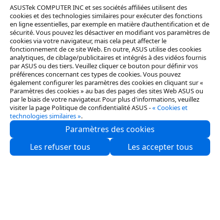
ASUSTek COMPUTER INC et ses sociétés affiliées utilisent des
J'accepte de fournir les informations à ASUS
cookies et des technologies similaires pour exécuter des fonctions
et d'être contacté (téléphone et/ou e-mail).
en ligne essentielles, par exemple en matière d’authentification et de
J'accepte également la
politique de
sécurité. Vous pouvez les désactiver en modifiant vos paramètres de
confidentialité
.
cookies via votre navigateur, mais cela peut affecter le
J'accepte de fournir les informations à ASUS
fonctionnement de ce site Web. En outre, ASUS utilise des cookies
et de recevoir des infos sur des événements
analytiques, de ciblage/publicitaires et intégrés à des vidéos fournis
ou des offres. J'accepte la
politique de
par ASUS ou des tiers. Veuillez cliquer ce bouton pour définir vos
préférences concernant ces types de cookies. Vous pouvez
confidentialité
.
également configurer les paramètres des cookies en cliquant sur «
Paramètres des cookies » au bas des pages des sites Web ASUS ou
par le biais de votre navigateur. Pour plus d'informations, veuillez
visiter la page Politique de confidentialité ASUS -
« Cookies et
technologies similaires »
.
Paramètres des cookies
Les refuser tous
Les accepter tous
Qui sommes-nous ?
Partenaires