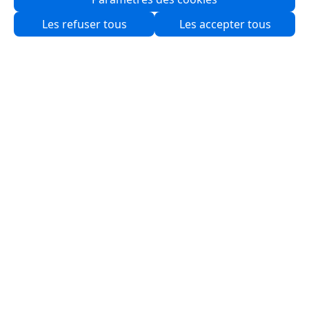
Qui sommes-nous ?
Les refuser tous
Les accepter tous
Partenaires
Produits
Solutions
Ressources
Logiciels
Support
Services & Programmes
Nous contacter