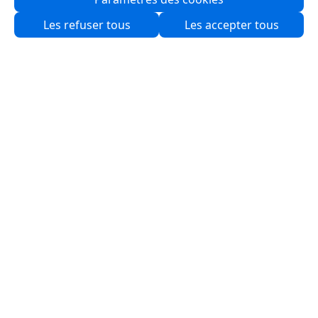
Qui sommes-nous ?
Les refuser tous
Les accepter tous
Partenaires
Produits
Solutions
Ressources
Logiciels
Support
Services & Programmes
Nous contacter