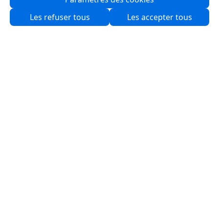
Qui sommes-nous ?
Les refuser tous
Les accepter tous
Partenaires
Produits
Solutions
Ressources
Logiciels
Support
Services & Programmes
Nous contacter