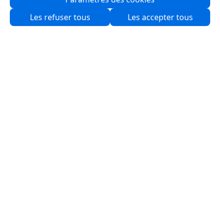
Qui sommes-nous ?
Les refuser tous
Les accepter tous
Partenaires
Produits
Solutions
Ressources
Logiciels
Support
Services & Programmes
Nous contacter