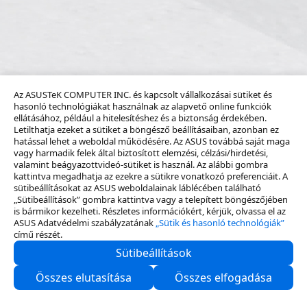
Az ASUSTeK COMPUTER INC. és kapcsolt vállalkozásai sütiket és
hasonló technológiákat használnak az alapvető online funkciók
ellátásához, például a hitelesítéshez és a biztonság érdekében.
Letilthatja ezeket a sütiket a böngésző beállításaiban, azonban ez
hatással lehet a weboldal működésére. Az ASUS továbbá saját maga
vagy harmadik felek által biztosított elemzési, célzási/hirdetési,
valamint beágyazottvideó-sütiket is használ. Az alábbi gombra
kattintva megadhatja az ezekre a sütikre vonatkozó preferenciáit. A
sütibeállításokat az ASUS weboldalainak láblécében található
„Sütibeállítások” gombra kattintva vagy a telepített böngészőjében
is bármikor kezelheti. Részletes információkért, kérjük, olvassa el az
ASUS Adatvédelmi szabályzatának
„Sütik és hasonló technológiák”
című részét.
Sütibeállítások
Rólunk
Összes elutasítása
Összes elfogadása