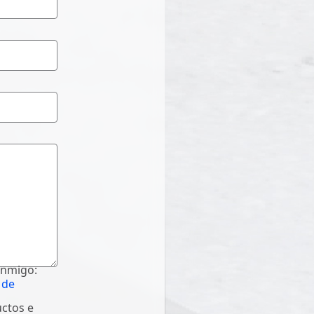
onmigo:
 de
uctos e