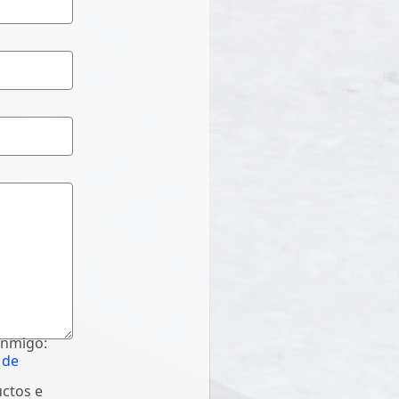
onmigo:
 de
uctos e