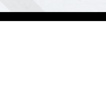
Soporte
Contáctanos
Business Support Center
Regístrate como distribuidor
comercial
Servicio y Programas
Registra tu proyecto
ASUS Premium Care
Corporate Stable Model (CSM)
Desarrollado por ASUS