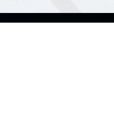
Sobre nosotros
Productos
Acerca de ASUS Business
Laptops
Acerca de CSR para global
Desktops
NUC
Socios
Monitores
Partner Portal Alliance
Servidores y Workstations
Distribuidores Autorizados
Tarjetas madre
Tarjetas gráficas
AIoT e Industria
Redes
Gabinetes y Unidades ópticas
Accesorios