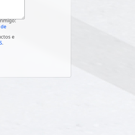
onmigo:
 de
uctos e
S
.