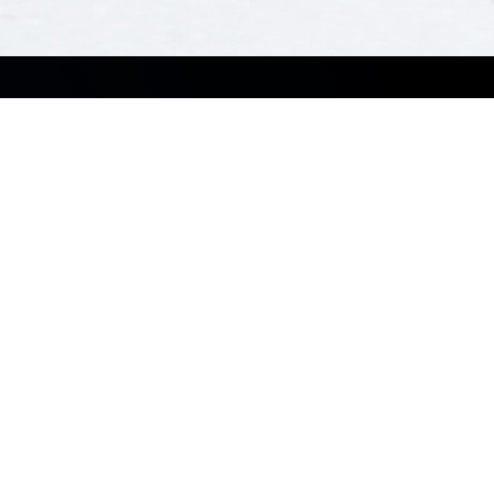
Soluciones
Recursos
Pequeñas y Medianas
Blog
empresas
Casos de éxito
Empresas
Noticias
Educación
Centro de Recursos
Retail
Software
Cuidado de la salud
MyASUS
Manufactura
ASUS Control Center
Arquitectura, Ingeniería y
Construcción
ASUS Control Center Express
Medios y Entretenimiento
Windows Auto Pilot
Finanzas