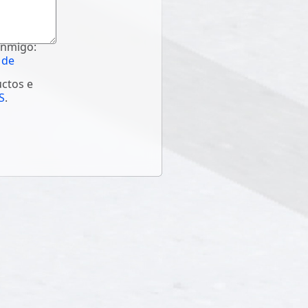
onmigo:
 de
uctos e
S
.