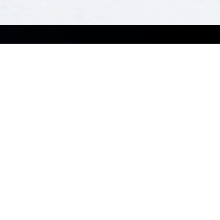
Recursos
Soporte
Blog
Business Support Center
Casos de éxito
Servicio y Programas
Noticias
ASUS Premium Care
Centro de Recursos
Corporate Stable Model (CSM)
Software
Desarrollado por ASUS
MyASUS
ASUS Control Center
ASUS Control Center Express
Windows Auto Pilot