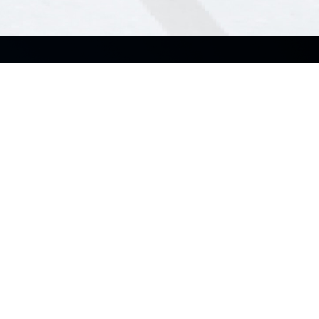
Sobre nosotros
Soluciones
Acerca de ASUS Business
Pequeñas y Medianas
empresas
Acerca de CSR para global
Empresas
Socios
Educación
Partner Portal Alliance
Retail
Distribuidores Autorizados
Cuidado de la salud
Manufactura
Arquitectura, Ingeniería y
Construcción
Medios y Entretenimiento
Finanzas