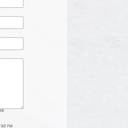
na
raz na