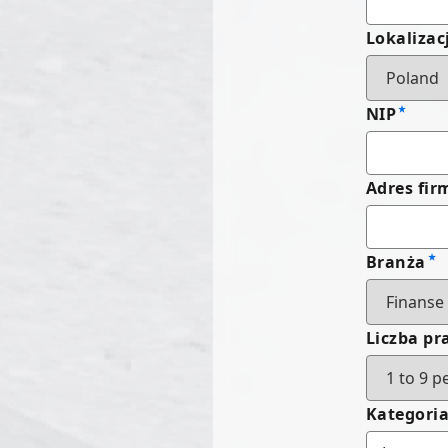
Lokalizac
NIP
Adres fir
Branża
Liczba p
Kategori