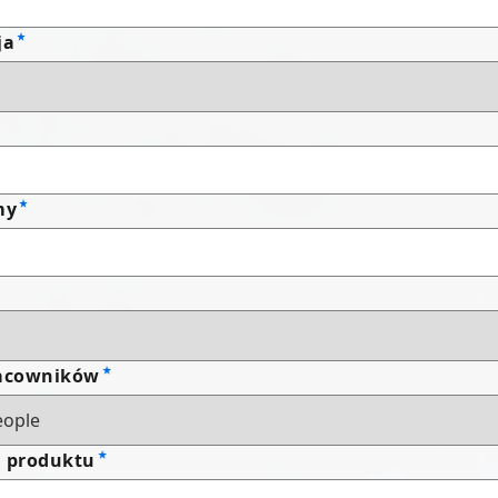
ja
my
racowników
a produktu