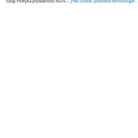
tutaj: Polityka prywatności ASUS –
„Pliki cookie i podobne technologie”
.
O nas
Produkty
O ASUS Business
Laptopy
O globalnym CSR
Komputery stacjonarne
NUCs
Partnerzy
Monitory
Partner Alliance
Projektory
Serwery i stacje robocze
Płyty główne
Karty graficzne
AIoT & Przemysł
Rozwiązania sieciowe
Obudowy i napędy optyczne
Urządzenia dla służby zdrowia
Inteligentne roboty