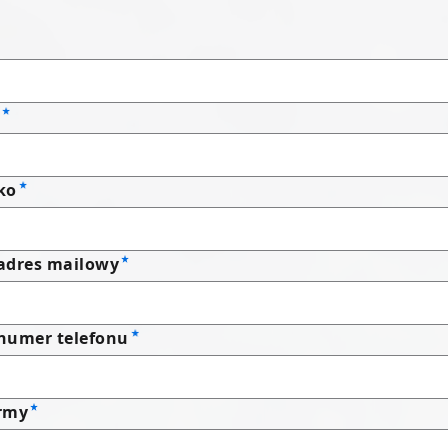
ko
adres mailowy
numer telefonu
rmy