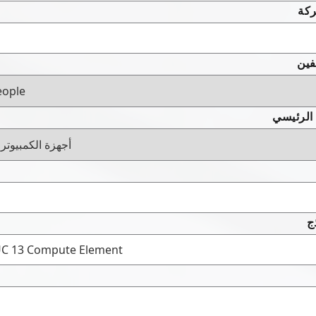
ركة
فين
 الرئيسي
ج