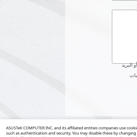
 الواردة أعلاه إلى
اه إلى
ASUSTeK COMPUTER INC. and its affiliated entities companies use cookies
such as authentication and security. You may disable these by changing 