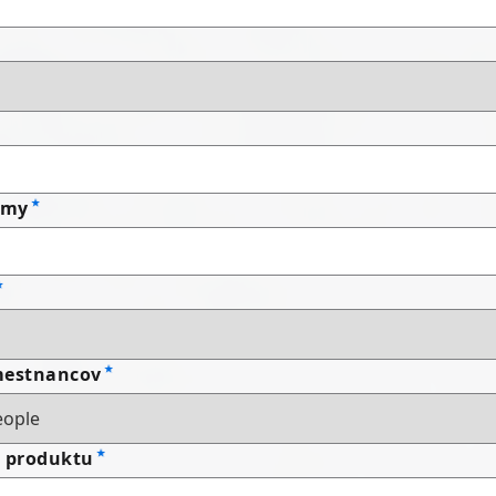
rmy
mestnancov
a produktu