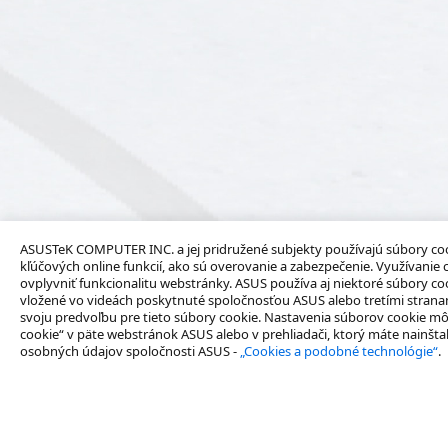
ASUSTeK COMPUTER INC. a jej pridružené subjekty používajú súbory co
kľúčových online funkcií, ako sú overovanie a zabezpečenie. Využívanie 
ovplyvniť funkcionalitu webstránky. ASUS používa aj niektoré súbory coo
vložené vo videách poskytnuté spoločnosťou ASUS alebo tretími stranami. 
svoju predvoľbu pre tieto súbory cookie. Nastavenia súborov cookie mô
cookie“ v päte webstránok ASUS alebo v prehliadači, ktorý máte nainšt
osobných údajov spoločnosti ASUS -
„Cookies a podobné technológie“
.
O spoločnosti
Produkty
O značke ASUS Business
Notebooky