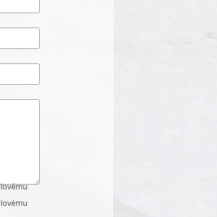
ailovému
ailovému