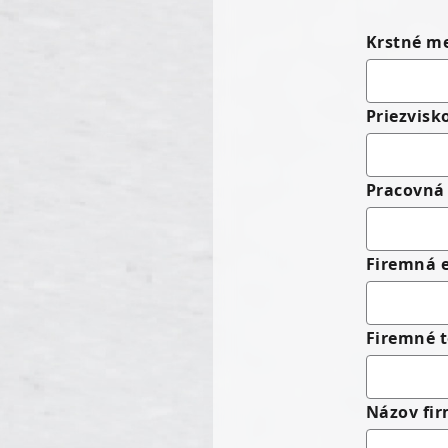
Krstné m
Priezvisk
Pracovná 
Firemná 
Firemné t
Názov fi