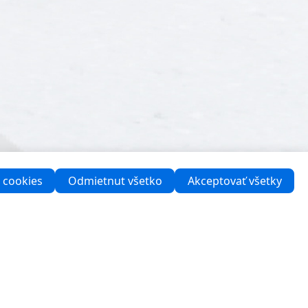
 cookies
Odmietnut všetko
Akceptovať všetky
Podpora
Kontaktujte nás
Centrum podpory pre firmy
Množstevný nákup