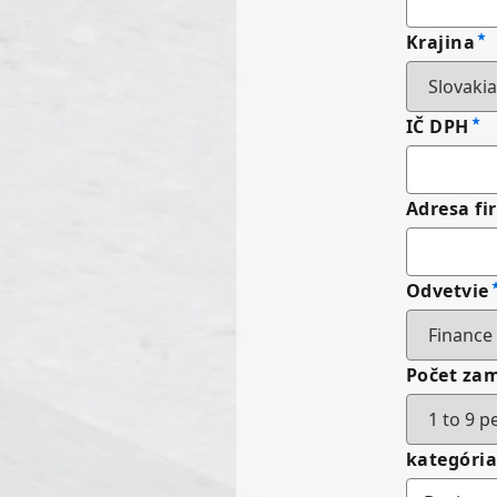
Krajina
IČ DPH
Adresa fi
Odvetvie
Počet za
kategóri