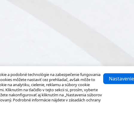
okie a podobné technológie na zabezpečenie fungovania
Nastavenie
cookies môžete nastaviť cez prehliadač, avšak môže to
kie na analytiku, cielenie, reklamu a súbory cookie
Kliknutím na tlačidlo v tejto sekcii si, prosím, vyberte
žete nakonfigurovať aj kliknutím na „Nastavenia súborov
alovaný. Podrobné informácie nájdete v zásadách ochrany
Riešenia
Ďalšie informácie
Malé a stredné firmy
Centrum zdrojov