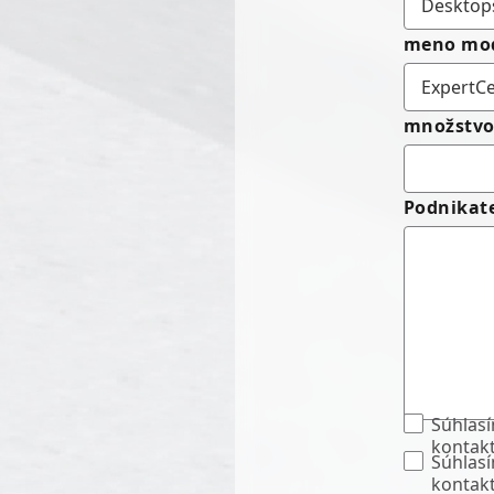
meno mo
množstv
Podnikate
Súhlasí
kontak
Súhlasí
kontak