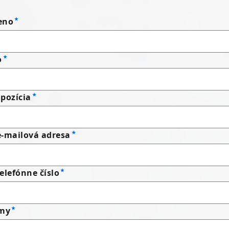
eno
o
pozícia
e-mailová adresa
elefónne číslo
rmy