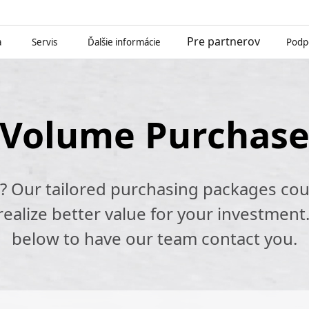
Pre partnerov
a
Servis
Ďalšie informácie
Podp
Volume Purchas
k? Our tailored purchasing packages cou
alize better value for your investment.
below to have our team contact you.