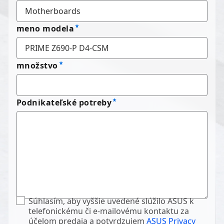
meno modela
množstvo
Podnikateľské potreby
Súhlasím, aby vyššie uvedené slúžilo ASUS k
telefonickému či e-mailovému kontaktu za
účelom predaja a potvrdzujem
ASUS Privacy