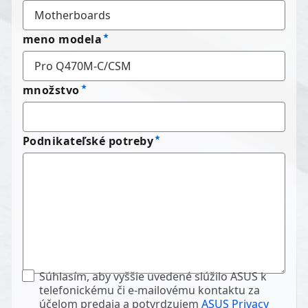
meno modela
množstvo
Podnikateľské potreby
Súhlasím, aby vyššie uvedené slúžilo ASUS k
telefonickému či e-mailovému kontaktu za
účelom predaja a potvrdzujem
ASUS Privacy