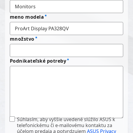
meno modela
množstvo
Podnikateľské potreby
Súhlasím, aby vyššie uvedené slúžilo ASUS k
telefonickému či e-mailovému kontaktu za
účelom predaja a potvrdzujem
ASUS Privacy