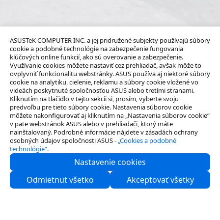
ASUSTeK COMPUTER INC. a jej pridružené subjekty používajú súbory
cookie a podobné technológie na zabezpečenie fungovania
kľúčových online funkcií, ako sú overovanie a zabezpečenie.
Využívanie cookies môžete nastaviť cez prehliadač, avšak môže to
ovplyvniť funkcionalitu webstránky. ASUS používa aj niektoré súbory
cookie na analytiku, cielenie, reklamu a súbory cookie vložené vo
videách poskytnuté spoločnosťou ASUS alebo tretími stranami.
Kliknutím na tlačidlo v tejto sekcii si, prosím, vyberte svoju
predvoľbu pre tieto súbory cookie. Nastavenia súborov cookie
môžete nakonfigurovať aj kliknutím na „Nastavenia súborov cookie“
v päte webstránok ASUS alebo v prehliadači, ktorý máte
nainštalovaný. Podrobné informácie nájdete v zásadách ochrany
osobných údajov spoločnosti ASUS -
„Cookies a podobné
technológie“
.
Nastavenie cookies
O spoločnosti
Odmietnut všetko
Akceptovať všetky
Pre partnerov