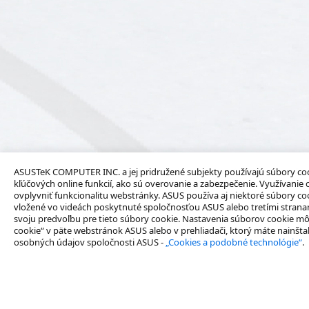
ASUSTeK COMPUTER INC. a jej pridružené subjekty používajú súbory co
kľúčových online funkcií, ako sú overovanie a zabezpečenie. Využívanie 
ovplyvniť funkcionalitu webstránky. ASUS používa aj niektoré súbory coo
vložené vo videách poskytnuté spoločnosťou ASUS alebo tretími stranami. 
svoju predvoľbu pre tieto súbory cookie. Nastavenia súborov cookie mô
cookie“ v päte webstránok ASUS alebo v prehliadači, ktorý máte nainšt
osobných údajov spoločnosti ASUS -
„Cookies a podobné technológie“
.
O spoločnosti
Produkty
O značke ASUS Business
Notebooky