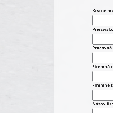
Krstné m
Priezvisk
Pracovná 
Firemná 
Firemné t
Názov fi