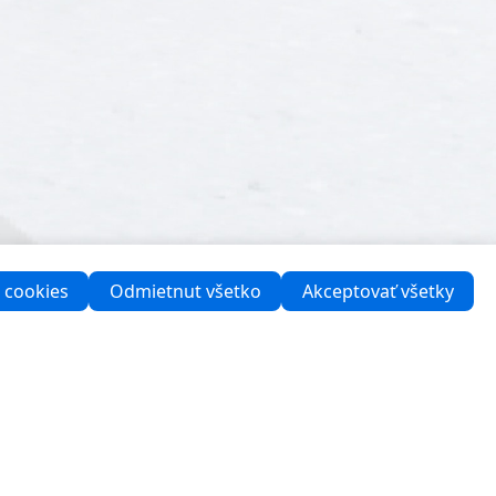
 cookies
Odmietnut všetko
Akceptovať všetky
Podpora
Kontaktujte nás
Centrum podpory pre firmy
Množstevný nákup