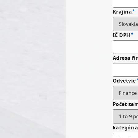
Krajina
IČ DPH
Adresa fi
Odvetvie
Počet za
kategóri