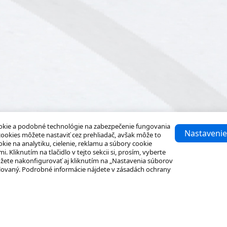
okie a podobné technológie na zabezpečenie fungovania
Nastavenie
cookies môžete nastaviť cez prehliadač, avšak môže to
kie na analytiku, cielenie, reklamu a súbory cookie
Kliknutím na tlačidlo v tejto sekcii si, prosím, vyberte
žete nakonfigurovať aj kliknutím na „Nastavenia súborov
alovaný. Podrobné informácie nájdete v zásadách ochrany
Riešenia
Ďalšie informácie
Malé a stredné firmy
Centrum zdrojov