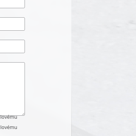
ailovému
ailovému