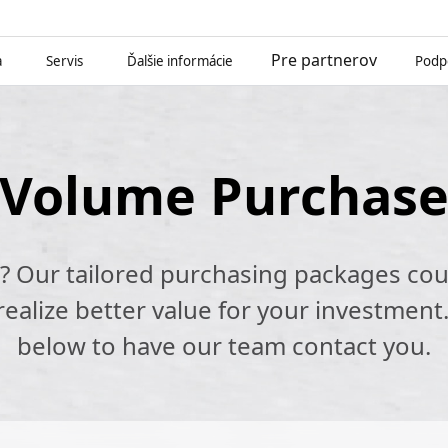
Pre partnerov
a
Servis
Ďalšie informácie
Podp
Volume Purchas
k? Our tailored purchasing packages cou
alize better value for your investment.
below to have our team contact you.