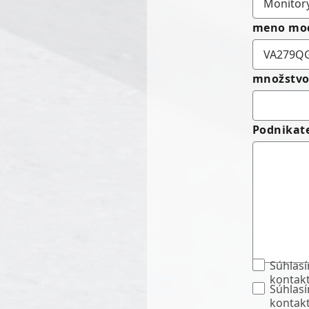
meno mo
množstv
Podnikate
Súhlasí
kontak
Súhlasí
kontak