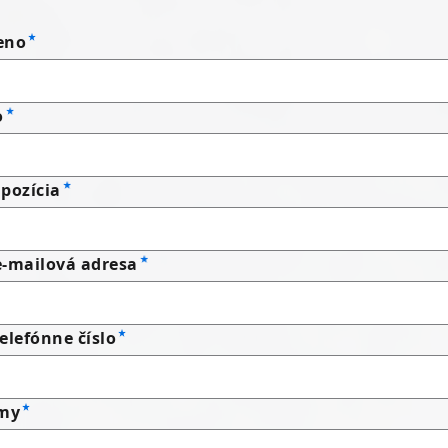
eno
o
pozícia
e-mailová adresa
elefónne číslo
rmy