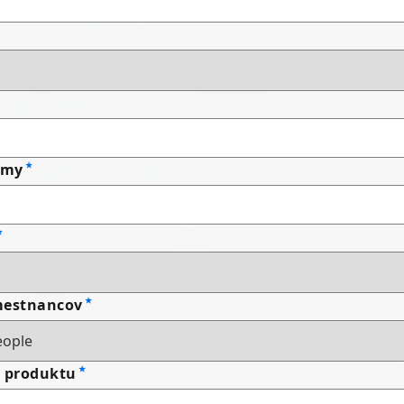
rmy
mestnancov
a produktu