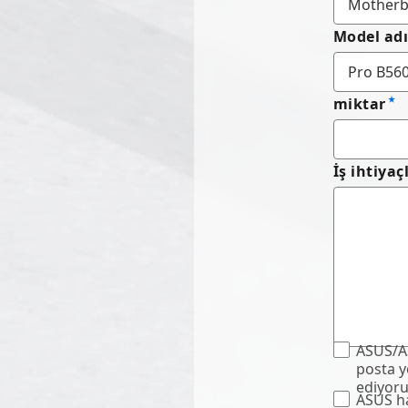
Model ad
miktar
İş ihtiyaç
ASUS/ASU
posta y
ediyor
ASUS ha