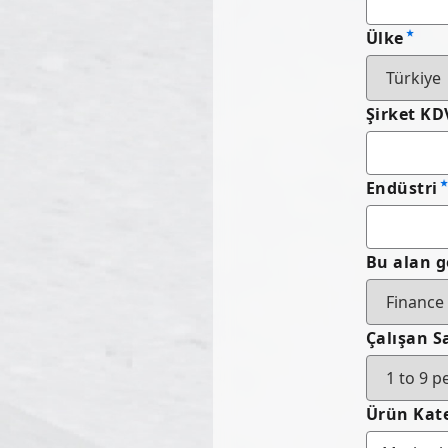
Ülke
Şirket K
Endüstri
Bu alan g
Çalışan S
Ürün Kate