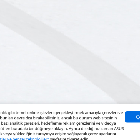
k gibi temel online işlevleri gerçekleştirmek amacıyla çerezleri ve
Ç
k bunları devre dışı bırakabilirsiniz, ancak bu durum web sitesinin
n bazı analitik çerezleri, hedefleme/reklam çerezlerini ve videoya
n lütfen buradaki bir düğmeye tıklayın. Ayrıca dilediğiniz zaman ASUS
ak veya yüklediğiniz tarayıcıya erişim sağlayarak çerez ayarlarını
zler ve benzer teknolojiler”
sayfasını ziyaret edin.