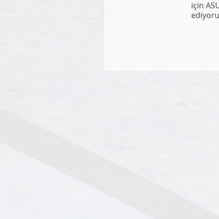
için AS
ediyor