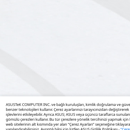
ASUSTeK COMPUTER INC. ve bağlı kuruluşları, kimlik doğrulama ve güvenli
benzer teknolojileri kullanır. Çerez ayarlarınızı tarayıcınızdan değiştirere
işlevlerini etkileyebilir. Ayrıca ASUS; ASUS veya üçüncü taraflarca sunula
gömülü çerezleri kullanır. Bu tür çerezlere yönelik tercihinizi yapmak içi
web sitelerinin alt kısmında yer alan “Çerez Ayarları” seçeneğine tıklayar
yapılandırabilirsiniz. Ayrıntılı bilgi için lütfen ASUS Gizlilik Politikası -
“Çere