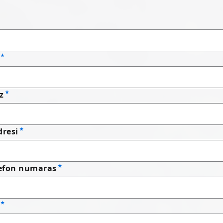
z
dresi
lefon numaras