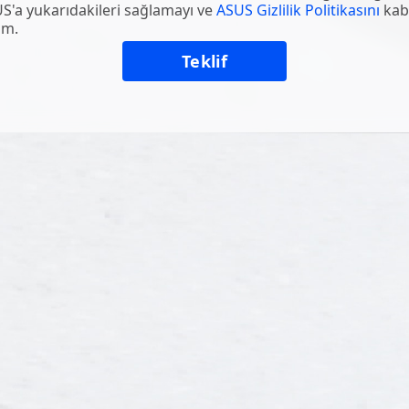
US'a yukarıdakileri sağlamayı ve
ASUS Gizlilik Politikasını
kab
um.