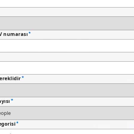
DV numarası
ereklidir
ayısı
gorisi