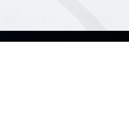
Про нас
Продукти
Про ASUS Business
Ноутбуки
Про CSR
Настільні ПК
Монітори
Підтримка
Сервери і робочі станції
Материнські плати
Відеокарти