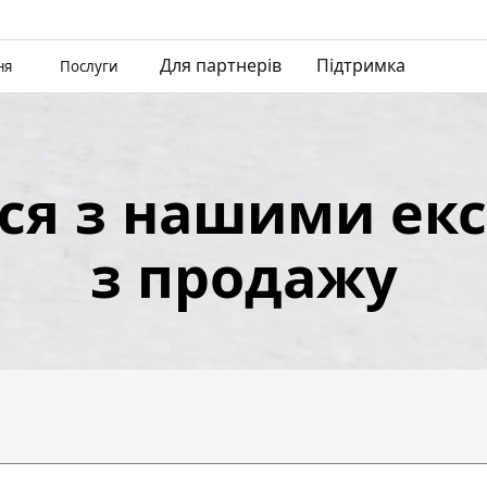
Для партнерів
Підтримка
ня
Послуги
ься з нашими ек
з продажу