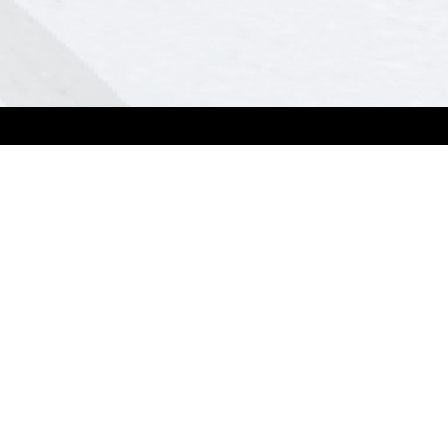
Підтримка
Контакти
Business Support Center
Оптові закупівлі
Відділ продажу
Service & Programs
ASUS Premium Care
Corporate Stable Model (CSM)
Powered by ASUS