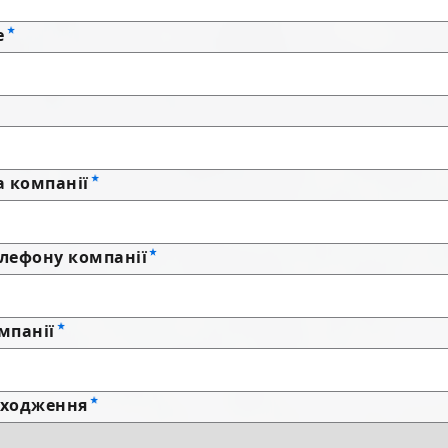
е
а компанії
лефону компанії
мпанії
аходження