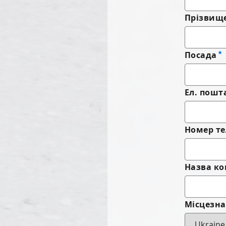
Прізвищ
Посада
Ел. пошт
Номер те
Назва ко
Місцезн