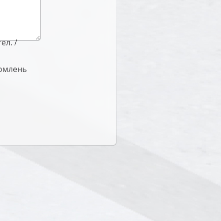
ел. /
домлень