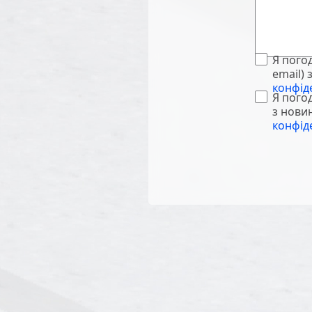
Я пого
email)
конфід
Я пого
з нови
конфід