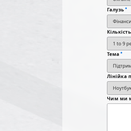
Галузь
Кількіст
Тема
Лінійка 
Чим ми 