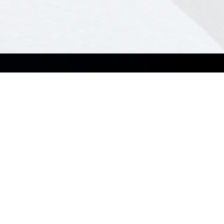
Рішення
Для партнерів
Малий і середній бізнес
Програмне забезпечення
Великі компанії
MyASUS
Освіта
ASUS Control Center
Роздрібна торгівля та сфера
ASUS Control Center Express
обслуговування
Windows Auto Pilot
Охорона здоров'я
Виробництво
Архітектура, інженерія та
будівництво
ЗМІ та розваги