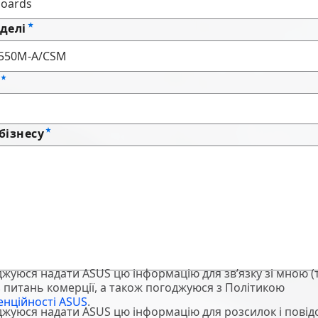
делі
бізнесу
джуюся надати ASUS цю інформацію для зв’язку зі мною (т
 з питань комерції, а також погоджуюся з Політикою
енційності ASUS
.
джуюся надати ASUS цю інформацію для розсилок і пові