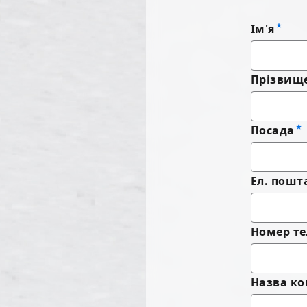
Ім'я
Прізвищ
Посада
Ел. пошт
Номер те
Назва ко