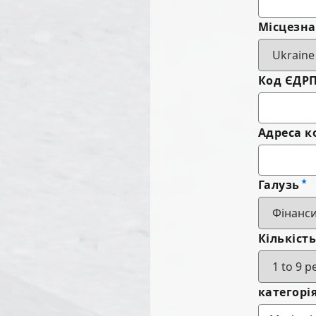
Місцезн
Код ЄДР
Адреса к
Галузь
Кількіст
категорі