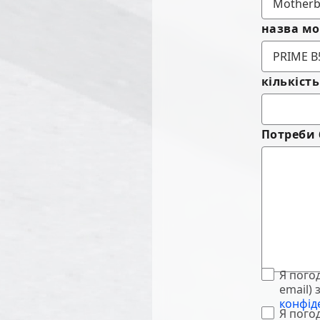
назва мо
кількість
Потреби 
Я пого
email)
конфід
Я пого