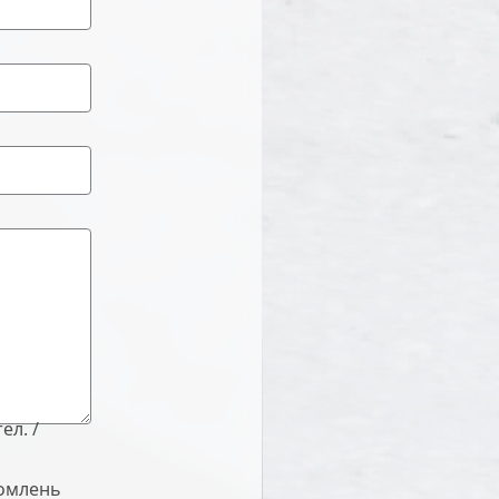
ел. /
домлень