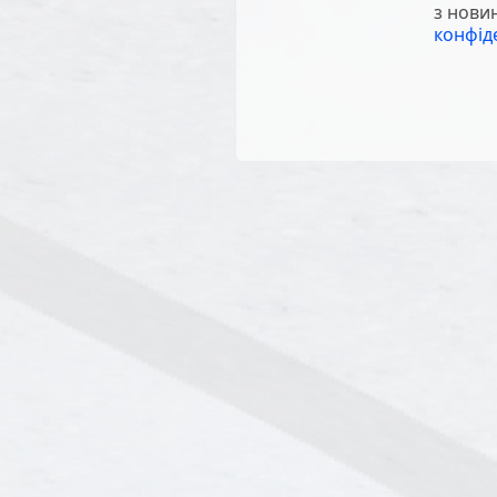
з нови
конфід