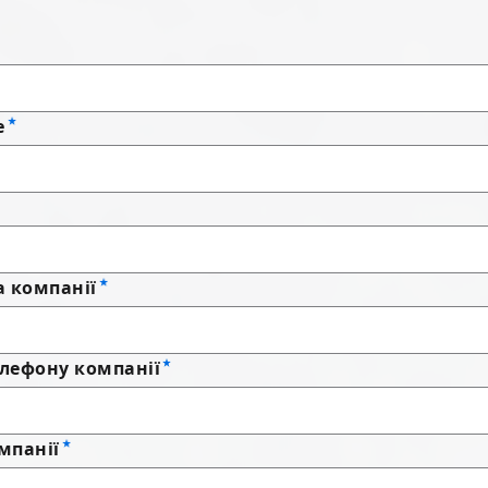
е
а компанії
лефону компанії
мпанії