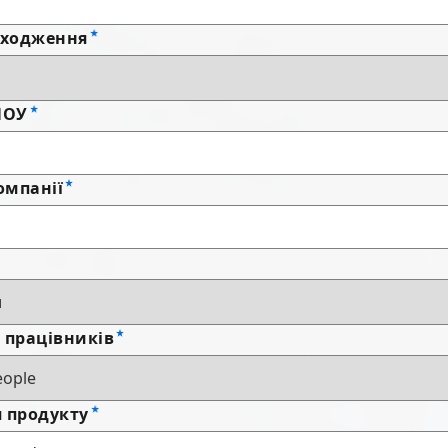
аходження
ПОУ
омпанії
ь працівників
я продукту