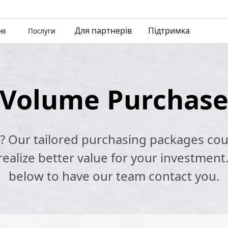
Для партнерів
Підтримка
ня
Послуги
Volume Purchas
k? Our tailored purchasing packages cou
alize better value for your investment.
below to have our team contact you.